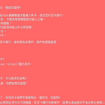
功，我該怎麼辦?
通過VISA 網路驗證才能線上刷卡，請洽您的發卡銀行。
卡別、卡號及有效期限是否輸入正確。
尚有額度。
是否能使用線上刷卡的服務。
一次。
用卡。
發卡銀行，或來電告訴我們，我們會儘速處理。
卡?
rCard、UCard三種信用卡。
卡，可以取消交易嗎?
人員，我們會幫您處理。
了，但信用卡帳單中還是有這一筆款項，怎麼辦?
會佔用到信用卡的可用額度，到發卡銀行出帳單時，這筆交易金額並不會出現在帳單上