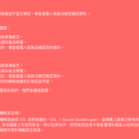
聯絡電話不是正確的，導致客服人員無法跟您確認資料。
匯款：
繳款單傳真至。
真資料無法辨識。
確的，導致客服人員無法確認您的資料。
繳款單傳真至。
真資料無法辨識。
確的，導致客服人員無法跟您確認資料。
對您的轉帳收據的交易訊息代號。
電告訴我們，我們會儘速處理。
購點安全嗎?
是經過 SSL 加密保護的。SSL（ Secure Socket Layer ）是網路上最廣泛
SL 來保護線上交易的安全。所以在網站中，您所有的信用卡等重要資料都是以目前加密等
過程中資料傳輸安全無虞。