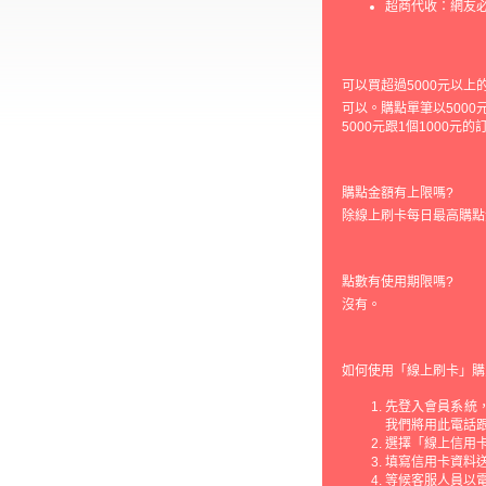
超商代收：網友
可以買超過5000元以上
可以。購點單筆以5000
5000元跟1個1000元
購點金額有上限嗎?
除線上刷卡每日最高購點
點數有使用期限嗎?
沒有。
如何使用「線上刷卡」購
先登入會員系統，
我們將用此電話
選擇「線上信用
填寫信用卡資料
等候客服人員以