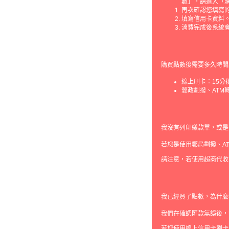
數」，請進入「購
再次確認您填寫
填寫信用卡資料
消費完成後系統
購買點數後需要多久時間
線上刷卡：15
郵政劃撥、ATM
我沒有列印繳款單，或是
若您是使用郵局劃撥、A
請注意，若使用超商代收
我已經買了點數，為什麼
我們在確認匯款無誤後，
若您使用線上信用卡刷卡