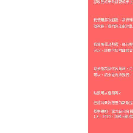
您收到帳單時發現帳單上
我使用郵政劃撥、銀行轉
很抱歉！我們無法處理此
我使用郵政劃撥、銀行轉
可以，請提供您的匯款資
我使用超商代收匯款，可
可以，請來電告訴我們，
點數可以退回嗎?
已經消費及贈禮的點數是
舉例說明，當您使用會員購
1.3 = 2679，您將可