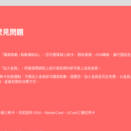
常見問題
「購買點數 / 點數補給站」，您可選擇線上刷卡、郵政劃撥、ATM轉帳、銀行匯款
「加入會員」，然後按照網頁上指示填寫資料即可馬上成為會員。
刷卡快速購點，不需加入會員即可購買點數。提醒您，加入會員是完全免費，以會員
饋，是最划算的消費方式。
上刷卡，目前提供 VISA、MasterCard、UCard三種信用卡