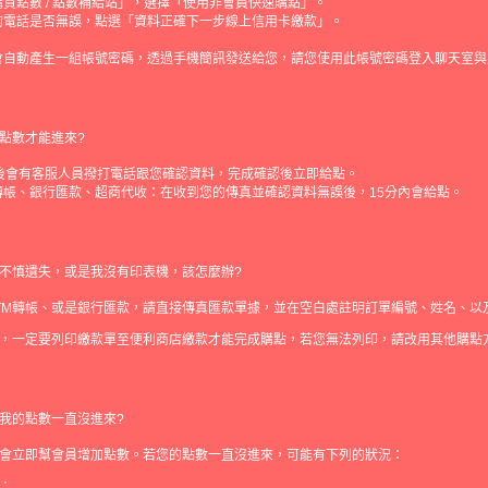
買點數 / 點數補給站」，選擇「使用非會員快速購點」。
的電話是否無誤，點選「資料正確下一步線上信用卡繳款」。
。
會自動產生一組帳號密碼，透過手機簡訊發送給您，請您使用此帳號密碼登入聊天室與
點數才能進來?
分後會有客服人員撥打電話跟您確認資料，完成確認後立即給點。
轉帳、銀行匯款、超商代收：在收到您的傳真並確認資料無誤後，15分內會給點。
不慎遺失，或是我沒有印表機，該怎麼辦?
TM轉帳、或是銀行匯款，請直接傳真匯款單據，並在空白處註明訂單編號、姓名、以
，一定要列印繳款單至便利商店繳款才能完成購點，若您無法列印，請改用其他購點
我的點數一直沒進來?
會立即幫會員增加點數。若您的點數一直沒進來，可能有下列的狀況：
：