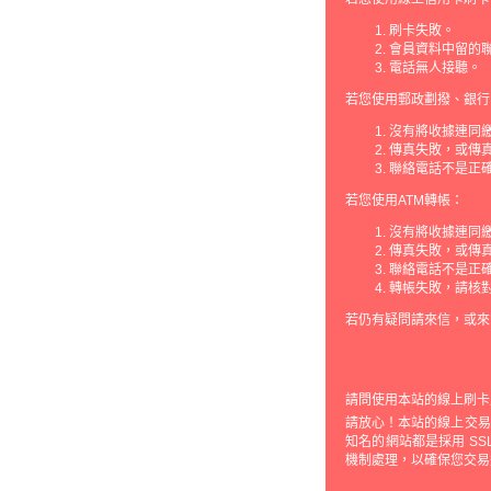
刷卡失敗。
會員資料中留的
電話無人接聽。
若您使用郵政劃撥、銀行
沒有將收據連同
傳真失敗，或傳
聯絡電話不是正
若您使用ATM轉帳：
沒有將收據連同
傳真失敗，或傳
聯絡電話不是正
轉帳失敗，請核
若仍有疑問請來信，或來
請問使用本站的線上刷卡
請放心！本站的線上交易機制
知名的網站都是採用 S
機制處理，以確保您交易