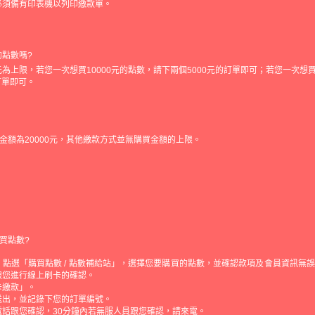
必須備有印表機以列印繳款單。
的點數嗎?
元為上限，若您一次想買10000元的點數，請下兩個5000元的訂單即可；若您一次想買
的訂單即可。
金額為20000元，其他繳款方式並無購買金額的上限。
買點數?
點選「購買點數 / 點數補給站」，選擇您要購買的點數，並確認款項及會員資訊無
跟您進行線上刷卡的確認。
卡繳款」。
送出，並記錄下您的訂單編號。
電話跟您確認，30分鐘內若無服人員跟您確認，請來電。