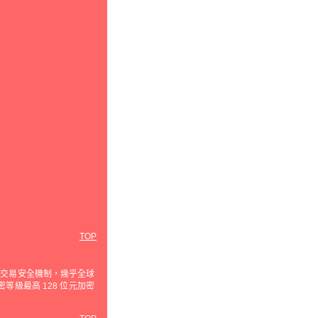
TOP
使用的交易安全機制，幾乎全球
級最高 128 位元加密