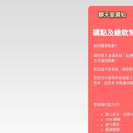
購點及繳款
如何購買點數?
請先登入會員系統，點選
方式儲值點數。
若您還不是會員，請點選
您也可以使用非會員線上
愈多、送愈多”的點數回
哪幾種付款方式?
線上刷卡：信用卡線
ATM 轉帳
銀行匯款
郵政劃撥