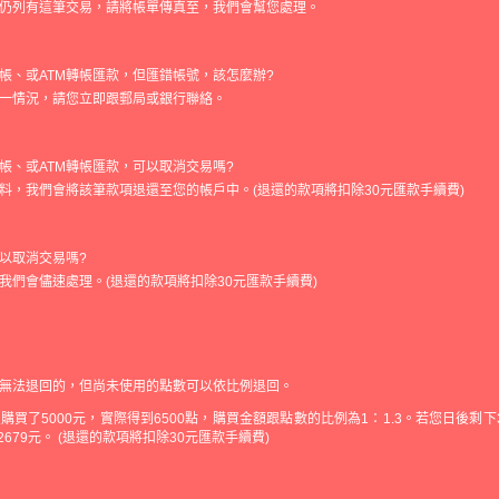
仍列有這筆交易，請將帳單傳真至，我們會幫您處理。
帳、或ATM轉帳匯款，但匯錯帳號，該怎麼辦?
一情況，請您立即跟郵局或銀行聯絡。
帳、或ATM轉帳匯款，可以取消交易嗎?
料，我們會將該筆款項退還至您的帳戶中。(退還的款項將扣除30元匯款手續費)
以取消交易嗎?
我們會儘速處理。(退還的款項將扣除30元匯款手續費)
無法退回的，但尚未使用的點數可以依比例退回。
買了5000元，實際得到6500點，購買金額跟點數的比例為1：1.3。若您日後剩下360
退回2679元。 (退還的款項將扣除30元匯款手續費)