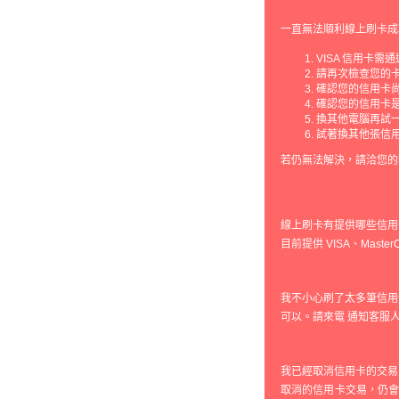
一直無法順利線上刷卡成
VISA 信用卡需
請再次檢查您的
確認您的信用卡
確認您的信用卡
換其他電腦再試
試著換其他張信
若仍無法解決，請洽您的
線上刷卡有提供哪些信用
目前提供 VISA、Maste
我不小心刷了太多筆信用
可以。請來電 通知客服
我已經取消信用卡的交易
取消的信用卡交易，仍